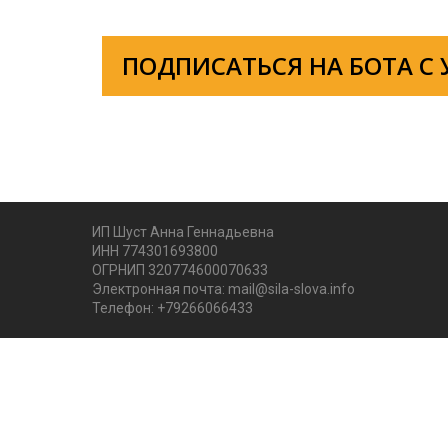
ПОДПИСАТЬСЯ НА БОТА С
ИП Шуст Анна Геннадьевна
ИНН 774301693800
ОГРНИП 320774600070633
Электронная почта: mail@sila-slova.info
Телефон: +79266066433